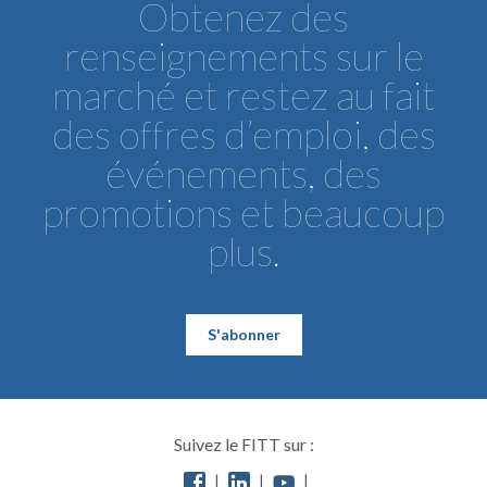
Obtenez des
renseignements sur le
marché et restez au fait
des offres d’emploi, des
événements, des
promotions et beaucoup
plus.
S'abonner
Suivez le FITT sur :