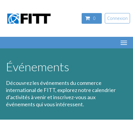
Aller au contenu principal
0
Connexion
Togg
navi
Événements
Découvrez les événements du commerce
international de FITT, explorez notre calendrier
d’activités à venir et inscrivez-vous aux
événements qui vous intéressent.