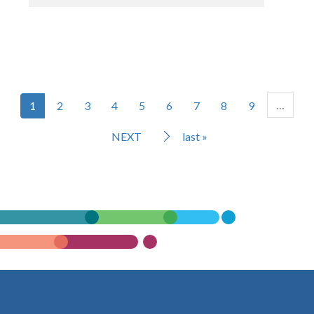
…
1
2
3
4
5
6
7
8
9
NEXT
last »