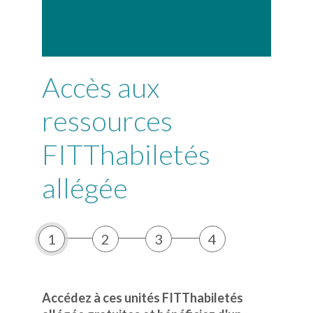
Accès aux
ressources
FITThabiletés
allégée
1
2
3
4
Accédez à ces unités FITThabiletés