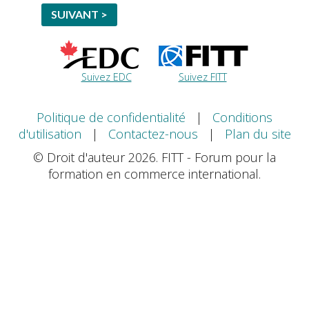
SUIVANT >
SUIVANT >
START
ABOUT US
ABOUT YOUR COMPANY
NEWSLETTER
Suivez EDC
Suivez FITT
Politique de confidentialité
|
Conditions
d'utilisation
|
Contactez-nous
|
Plan du site
© Droit d'auteur 2026. FITT - Forum pour la
formation en commerce international.