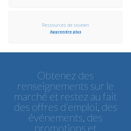
Ressources de soutien
Apprendre plus
Obtenez des
renseignements sur le
marché et restez au fait
des offres d’emploi, des
événements, des
promotions et