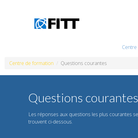
Aller au contenu principal
Centre
Centre de formation
Questions courantes
Form
Cours
Fa
Questions courante
c
in
Les réponses aux questions les plus courantes s
St
trouvent ci-dessous.
d’
m