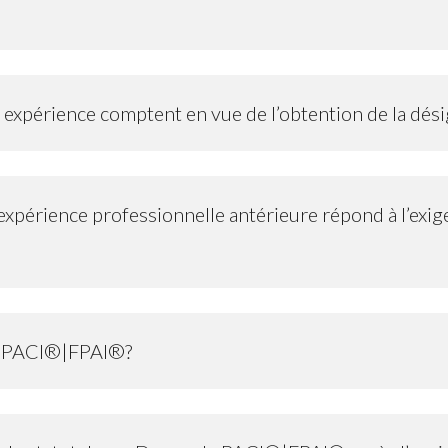
ucteur
ens défi
es numériques
n expérience comptent en vue de l’obtention de la d
tions
antes
périence professionnelle antérieure répond à l’exig
 au PACI®|FPAI®?