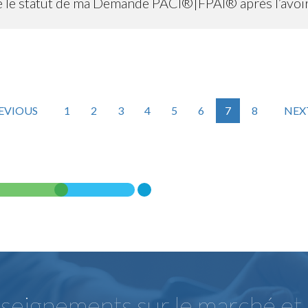
e le statut de ma Demande PACI®|FPAI® après l’avoi
EVIOUS
1
2
3
4
5
6
7
8
NEX
eignements sur le marché et r