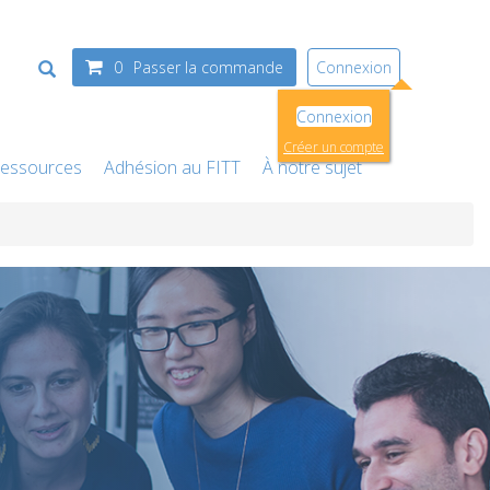
0
Passer la commande
Connexion
Connexion
Créer un compte
essources
Adhésion au FITT
À notre sujet
Ressource centre de
formation
FITThabiletés allégée
Ressources EDC
re