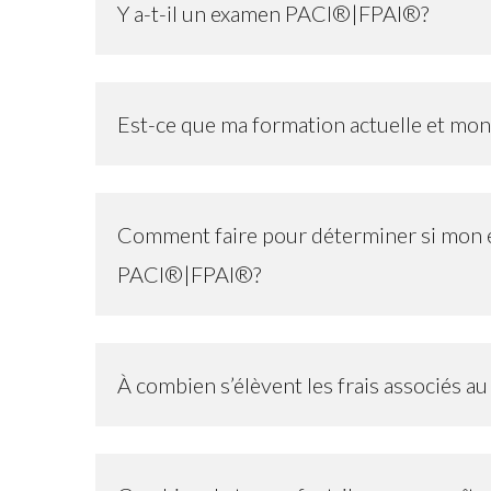
instr
Y a-t-il un examen PACI®|FPAI®?
Exam
Badg
Est-ce que ma formation actuelle et mo
Ques
cour
Comment faire pour déterminer si mon ex
PACI®|FPAI®?
À combien s’élèvent les frais associés