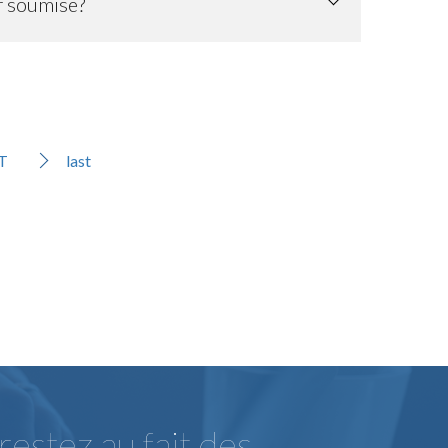
r soumise?
T
last
estez au fait des