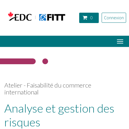
Aller au contenu principal
0
Connexion
Togg
navi
Atelier - Faisabilité du commerce
international
Analyse et gestion des
risques